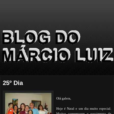
25º Dia
Olá galera,
Hoje é Natal e um dia muito especial.
Muitos comemoram o nascimento de