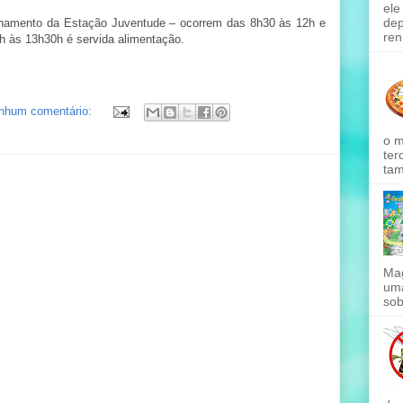
ele
dep
onamento da Estação Juventude – ocorrem das 8h30 às 12h e
ren
h às 13h30h é servida alimentação.
nhum comentário:
o m
ter
tam
Mag
uma
sob