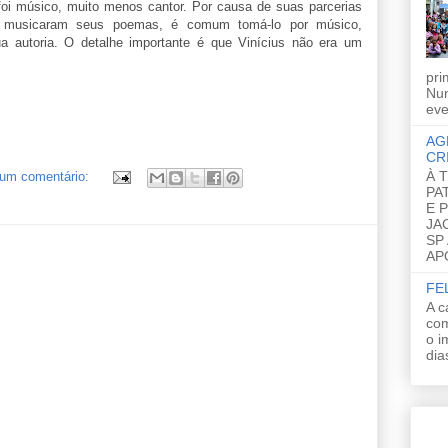
foi músico, muito menos cantor. Por causa de suas parcerias
e musicaram seus poemas, é comum tomá-lo por músico,
a autoria. O detalhe importante é que Vinícius não era um
pri
Nun
eve
AG
CR
À 
um comentário:
PA
E 
JA
SP
AP
FE
A c
com
o i
dia