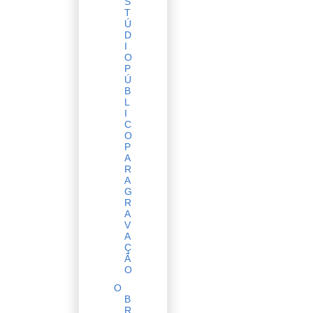
S
T
Ú
D
I
O
P
Ú
B
L
I
C
O
P
A
R
A
G
R
A
V
A
Ç
Ã
O
O
B
R