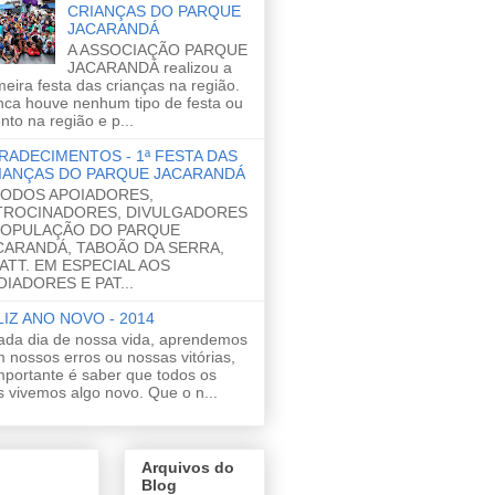
CRIANÇAS DO PARQUE
JACARANDÁ
A ASSOCIAÇÃO PARQUE
JACARANDÁ realizou a
meira festa das crianças na região.
ca houve nenhum tipo de festa ou
nto na região e p...
RADECIMENTOS - 1ª FESTA DAS
IANÇAS DO PARQUE JACARANDÁ
TODOS APOIADORES,
TROCINADORES, DIVULGADORES
POPULAÇÃO DO PARQUE
CARANDÁ, TABOÃO DA SERRA,
 ATT. EM ESPECIAL AOS
OIADORES E PAT...
LIZ ANO NOVO - 2014
ada dia de nossa vida, aprendemos
 nossos erros ou nossas vitórias,
mportante é saber que todos os
s vivemos algo novo. Que o n...
Arquivos do
Blog