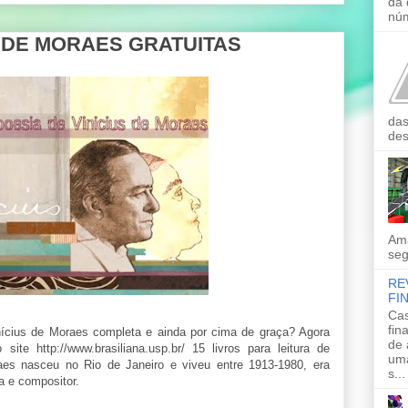
da 
núm
S DE MORAES GRATUITAS
das
des
Ama
seg
RE
FI
Cas
fin
nícius de Moraes completa e ainda por cima de graça? Agora
de 
ite http://www.brasiliana.usp.br/ 15 livros para leitura de
uma
aes nasceu no Rio de Janeiro e viveu entre 1913-1980, era
s...
ta e compositor.