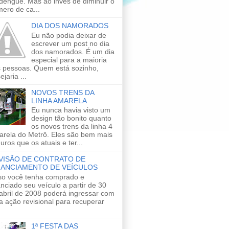
dengue. Mas ao invés de diminuir o
ero de ca...
DIA DOS NAMORADOS
Eu não podia deixar de
escrever um post no dia
dos namorados. É um dia
especial para a maioria
 pessoas. Quem está sozinho,
ejaria ...
NOVOS TRENS DA
LINHA AMARELA
Eu nunca havia visto um
design tão bonito quanto
os novos trens da linha 4
rela do Metrô. Eles são bem mais
uros que os atuais e ter...
VISÃO DE CONTRATO DE
NANCIAMENTO DE VEÍCULOS
o você tenha comprado e
anciado seu veículo a partir de 30
abril de 2008 poderá ingressar com
 ação revisional para recuperar
1ª FESTA DAS